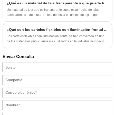
¿Qué es un material de tela transparente y qué puede hacer la tela de malla transparente?
Un material de tela que es transparente suele estar hecho de telas
transparentes o de malla. La tela de malla es un tipo de tejido que
presenta una estructura abierta en forma de red, que permite el paso de
la luz y el aire.
¿Qué son los carteles flexibles con iluminación frontal y por qué son tan populares en la publicidad exterior?
Los carteles flexibles con iluminación frontal se han convertido en uno
de los materiales publicitarios más utilizados en la industria mundial de
la señalización y la publicidad exterior. Desde enormes vallas
publicitarias y rotulación de edificios hasta promociones en las calles y
Enviar Consulta
marcas de eventos, estos carteles ofrecen alta visibilidad, durabilidad y
rentabilidad.