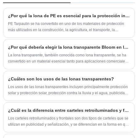
material sólido. Dependiendo del lugar de
ecosolventes, este material resistente al agua y
instalación, se recomienda utilizar material de
a los rayos UV sirve para carteles de tiendas,
¿Por qué la lona de PE es esencial para la protección industrial y exterior moderna?
malla para una superficie de pancarta de unos
vallas publicitarias exteriores y telones de fondo
20 a 25 m². En lugares con vientos
PE Tarpaulin se ha convertido en uno de los materiales de protección
de exposiciones. Hemos establecido una
más utilizados en la construcción, la agricultura, el transporte, la
especialmente fuertes, como en barrancos o en
cooperación a largo plazo con muchas cadenas
logística, los eventos al aire libre y las aplicaciones domésticas. Su
campos abiertos, se debe utilizar malla incluso
publicitarias, ofreciendo impresiones suaves,
estructura impermeable, resistencia a los rayos UV, durabilidad y
en dimensiones más pequeñas.
¿Por qué debería elegir la lona transparente Bloom en lugar de las lonas normales?
asequibilidad lo convierten en una solución ideal para cubrir, resguardar
vívidas y sin reflejos con fácil corte e instalación,
y proteger activos valiosos en entornos desafiantes.
La lona transparente, también conocida como lona transparente, se ha
una opción rentable para exhibiciones
convertido en un material esencial tanto para aplicaciones comerciales
publicitarias en interiores y exteriores.
como personales. En esta guía completa, exploramos por qué Bloom
Clear Tarpaulin se destaca de las lonas normales, destacando su
¿Cuáles son los usos de las lonas transparentes?
durabilidad superior, excelente transmisión de luz, versatilidad y amplia
gama de aplicaciones. Este artículo proporciona información para
Los usos de las lonas transparentes incluyen principalmente protección
propietarios de viviendas, administradores de invernaderos, entusiastas
solar y protección solar, protección contra la lluvia y el agua, publicidad,
de las actividades al aire libre y usuarios industriales que buscan una
prevención del polvo y la suciedad, rescate de emergencia y
solución confiable.
entretenimiento de la vida. ‌
¿Cuál es la diferencia entre carteles retroiluminados y frontales?
Los carteles retroiluminados y frontales son dos tipos de carteles que se
utilizan en publicidad y señalización, y se diferencian en la forma en que
se iluminan.