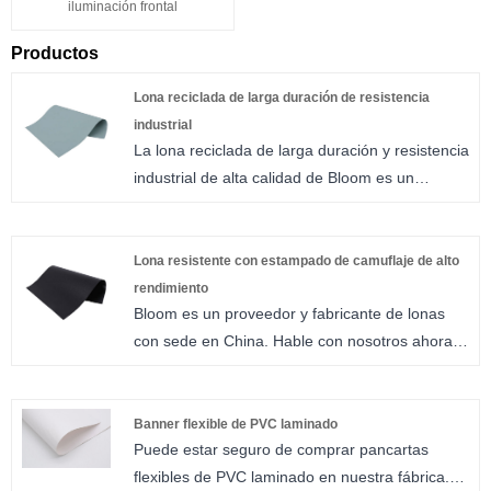
iluminación frontal
Productos
Lona reciclada de larga duración de resistencia
industrial
La lona reciclada de larga duración y resistencia
industrial de alta calidad de Bloom es un
producto increíble que es ideal para cualquiera
que necesite una lona duradera que pueda
soportar las condiciones climáticas más
Lona resistente con estampado de camuflaje de alto
extremas. Esta lona no sólo es muy resistente y
rendimiento
Bloom es un proveedor y fabricante de lonas
duradera, sino también ecológicamente
con sede en China. Hable con nosotros ahora
beneficiosa porque está fabricada con
mismo si está buscando la mejor lona resistente
materiales reciclados.
y de alto rendimiento impresa con camuflaje a
un precio competitivo. La lona estampada de
Banner flexible de PVC laminado
Puede estar seguro de comprar pancartas
camuflaje de alto rendimiento y alta resistencia
flexibles de PVC laminado en nuestra fábrica.
es un producto fantástico que proporciona una