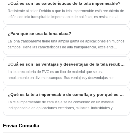
¿Cuáles son las características de la tela impermeable?
Resistente al calor. Debido a que la tela impermeable está recubierta de
teflón con tela transpirable impermeable de poliéster, es resistente al
calor y a las bajas temperaturas. Impermeable...
¿Para qué se usa la lona clara?
La lona transparente tiene una amplia gama de aplicaciones en muchos
campos. Tiene las características de alta transparencia, excelente
rendimiento impermeable y durabilidad, y es adecuada para varias
escenas de producción al aire libre, de construcción y agrícola.
¿Cuáles son las ventajas y desventajas de la tela recubierta de PVC?
La tela recubierta de PVC es un tipo de material que se usa
ampliamente en diversos campos. Sus ventajas y desventajas son
diferentes, por lo que es necesario considerar su uso cuando...
¿Qué es la tela impermeable de camuflaje y por qué es esencial para uso industrial y en exteriores?
La tela impermeable de camuflaje se ha convertido en un material
indispensable en aplicaciones exteriores, militares, industriales y
comerciales. Su combinación única de estética de camuflaje e
impermeabilización de alto rendimiento resuelve un desafío crítico:
Enviar Consulta
proteger equipos, bienes y personas de condiciones ambientales
adversas mientras se mantiene la ocultación o la mezcla visual. Ya sea