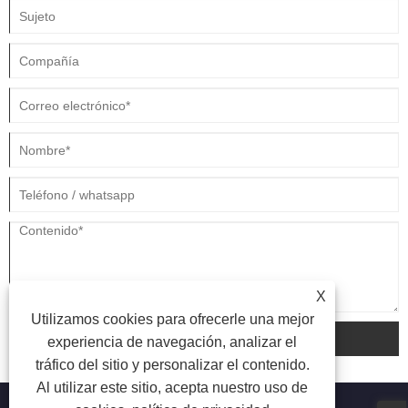
que esté buscando materiales para tiendas de campaña, cubiertas,
lonas o equipo táctico, comprender las propiedades, las ventajas y los
criterios de selección de la tela impermeable de camuflaje puede afectar
significativamente la durabilidad, la rentabilidad y el rendimiento
general. Empresas como Haining Bloom Advance Tarpaulin Co., Ltd.
han estado a la vanguardia en el desarrollo de soluciones textiles
avanzadas adaptadas a estas exigentes necesidades.
X
Utilizamos cookies para ofrecerle una mejor
entregar
experiencia de navegación, analizar el
tráfico del sitio y personalizar el contenido.
Al utilizar este sitio, acepta nuestro uso de