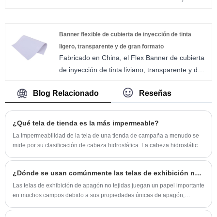
polietileno de alta densidad (HDPE) recubierta
con una capa de PVC en ambos lados. Este
revestimiento de PVC le da a la lona mayor
Banner flexible de cubierta de inyección de tinta
resistencia y durabilidad, haciéndola resistente
ligero, transparente y de gran formato
Fabricado en China, el Flex Banner de cubierta
a desgarros, abrasiones y pinchazos. El color
de inyección de tinta liviano, transparente y de
blanco de la lona la hace ideal para
gran formato de Bloom es un artículo premium
aplicaciones donde la transmisión de luz es
Blog Relacionado
Reseñas
que ofrece visibilidad y versatilidad
importante.
excepcionales para una variedad de
aplicaciones publicitarias en interiores y
¿Qué tela de tienda es la más impermeable?
exteriores. Este banner es ideal para imágenes
​La impermeabilidad de la tela de una tienda de campaña a menudo se
que deben ser visibles desde ambos lados, ya
mide por su clasificación de cabeza hidrostática. La cabeza hidrostática
que está diseñado específicamente para
es una medida de cuánta presión de agua puede soportar una tela antes
de que el agua comience a penetrar. Cuanto mayor sea la columna de
brindar una impresión vibrante con una
¿Dónde se usan comúnmente las telas de exhibición no tejidas?
agua, más impermeable será el tejido. Las telas comunes para tiendas
transparencia excepcional.
de campaña y sus clasificaciones de cabeza hidrostática típicas
Las telas de exhibición de apagón no tejidas juegan un papel importante
incluyen:
en muchos campos debido a sus propiedades únicas de apagón,
ligereza y buenos efectos de exhibición.